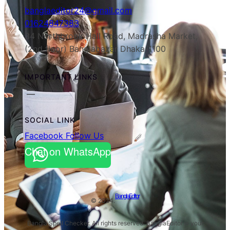
banglaeditor24@gmail.com
01624847383
34 Northbrook Hall Road, Madrasha Market,
(2nd floor) Banglabazar Dhaka-1100
IMPORTANT LINKS
SOCIAL LINK
Facebook Follow Us
Chat on WhatsApp
BanglaEditor
© 2024.
Bangla Spell Checker. All rights reserved. BanglaEditor is your