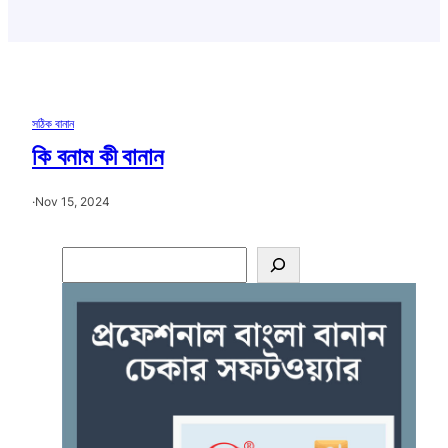
সঠিক বানান
কি বনাম কী বানান
·
Nov 15, 2024
S
e
a
r
c
h