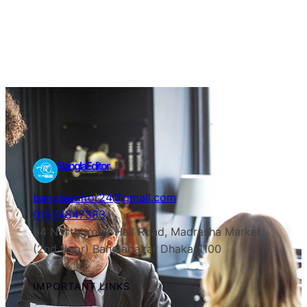
BanglaEditor
banglaeditor24@gmail.com
01624847383
34 Northbrook Hall Road, Madrasha Market,
(2nd floor) Banglabazar Dhaka-1100
IMPORTANT LINKS